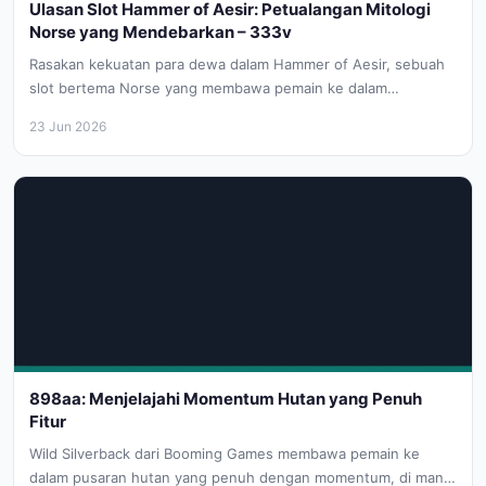
Ulasan Slot Hammer of Aesir: Petualangan Mitologi
Norse yang Mendebarkan – 333v
Rasakan kekuatan para dewa dalam Hammer of Aesir, sebuah
slot bertema Norse yang membawa pemain ke dalam
petualangan mitologi yang...
23 Jun 2026
898aa: Menjelajahi Momentum Hutan yang Penuh
Fitur
Wild Silverback dari Booming Games membawa pemain ke
dalam pusaran hutan yang penuh dengan momentum, di mana