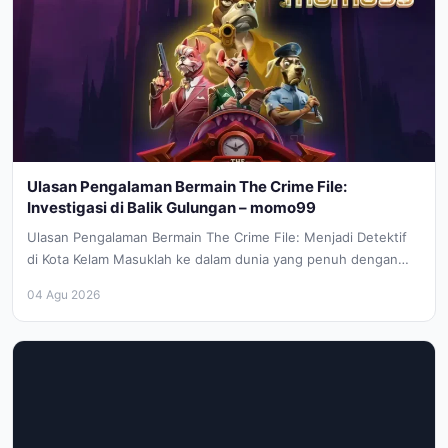
Ulasan Pengalaman Bermain The Crime File:
Investigasi di Balik Gulungan – momo99
Ulasan Pengalaman Bermain The Crime File: Menjadi Detektif
di Kota Kelam Masuklah ke dalam dunia yang penuh dengan
bayang-bayang, hujan...
04 Agu 2026