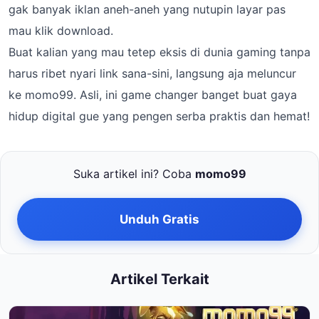
gak banyak iklan aneh-aneh yang nutupin layar pas
mau klik download.
Buat kalian yang mau tetep eksis di dunia gaming tanpa
harus ribet nyari link sana-sini, langsung aja meluncur
ke momo99. Asli, ini game changer banget buat gaya
hidup digital gue yang pengen serba praktis dan hemat!
Suka artikel ini? Coba
momo99
Unduh Gratis
Artikel Terkait