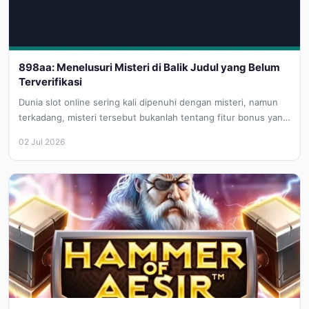
898aa: Menelusuri Misteri di Balik Judul yang Belum
Terverifikasi
Dunia slot online sering kali dipenuhi dengan misteri, namun
terkadang, misteri tersebut bukanlah tentang fitur bonus yang
tersembunyi atau jackpot...
02 Jul 2026