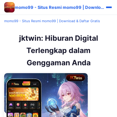
momo99 - Situs Resmi momo99 | Download & Daftar Gratis
momo99 - Situs Resmi momo99 | Download & Daftar Gratis
jktwin: Hiburan Digital
Terlengkap dalam
Genggaman Anda